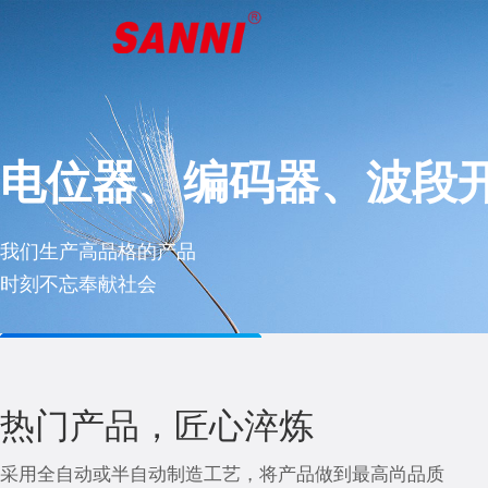
电位器、编码器、波段
SANNI-尚利”尚佳品，
品质与信任
电位器、编码器、波段
SANNI-尚利”尚佳品，
我们生产高品格的产品
向客户学习
高品质产品
我们生产高品格的产品
向客户学习
时刻不忘奉献社会
迅速做出反应
有利价值来保证客户的信任和好评
时刻不忘奉献社会
迅速做出反应
查看
查看
查看
查看
查看
热门产品，匠心淬炼
采用全自动或半自动制造工艺，将产品做到最高尚品质